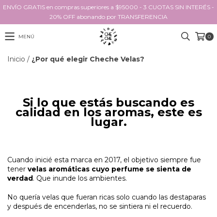
ENVÍO GRATIS en compras superiores a $95000 - 3 CUOTAS SIN INTERÉS -
20% OFF abonando por TRANSFERENCIA
MENÚ
0
Inicio
/
¿Por qué elegir Cheche Velas?
Si lo que estás buscando es
calidad en los aromas, este es
lugar.
Cuando inicié esta marca en 2017, el objetivo siempre fue
tener
velas aromáticas cuyo perfume se sienta de
verdad
. Que inunde los ambientes.
No quería velas que fueran ricas solo cuando las destaparas
y después de encenderlas, no se sintiera ni el recuerdo.